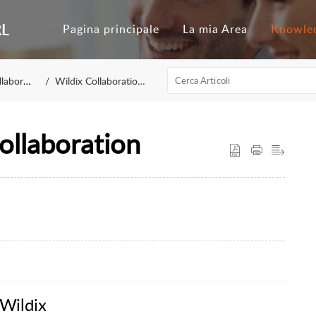
RL
Pagina principale
La mia Area
Knowle
boration
Wildix Collaboration 4.0
ollaboration
 Wildix