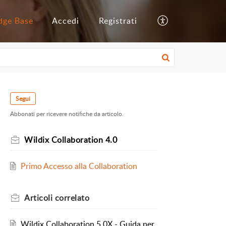
dge Base
Accedi
Registrati
Segui
Abbonati per ricevere notifiche da articolo.
Wildix Collaboration 4.0
Primo Accesso alla Collaboration
Articoli
correlato
Wildix Collaboration 5.0X - Guida per